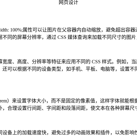
网页设计
- width: 100%;属性可以让图片在父容器内自动缩放，避免
不同的屏幕分辨率，通过 CSS 媒体查询来加载不同尺寸的图
宽度、高度、分辨率等特征来应用不同的 CSS 样式。例如，
。还可以根据不同的设备类型，如手机、平板、电脑等，设置不
、rem）来设置字体大小，而不是固定的像素值，这样字体就能
外，合理设置行间距、字间距和段落间距，使文本在各种屏幕尺
同设备上的加载速度快，避免过多的动画效果和插件，以免影响