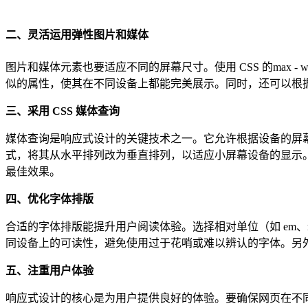
二、灵活运用弹性图片和媒体
图片和媒体元素也要适应不同的屏幕尺寸。使用 CSS 的max 
似的属性，使其在不同设备上都能完美展示。同时，还可以根据
三、采用 CSS 媒体查询
媒体查询是响应式设计的关键技术之一。它允许根据设备的屏幕
式，将其从水平排列改为垂直排列，以适应小屏幕设备的显示
最佳效果。
四、优化字体排版
合适的字体排版能提升用户阅读体验。选择相对单位（如 em
同设备上的可读性，避免使用过于花哨或难以辨认的字体。另
五、注重用户体验
响应式设计的核心是为用户提供良好的体验。要确保网页在不