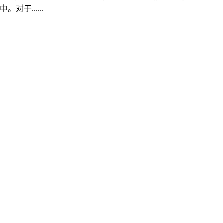
......