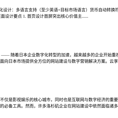
际化设计‌：多语言支持（至少英语+目标市场语言）货币自动转换符
要点 1. 首页设计首屏突出核心价值主......
1日 —— 随着日本企业数字化转型的加速，越来越多的企业开
向日本市场提供全方位的网站建设与数字营销解决方案。云享星驰针
不仅是影视娱乐的核心城市，同时也是互联网与数字经济的重要
必备工具。然而，许多洛杉矶企业在网站建设中依然面临诸多挑战：