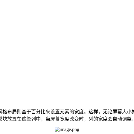
网格布局则基于百分比来设置元素的宽度。这样，无论屏幕大小
模块放置在这些列中，当屏幕宽度改变时，列的宽度会自动调整