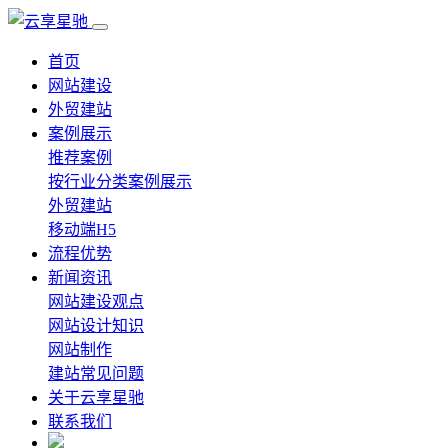
首页
网站建设
外贸建站
案例展示
推荐案例
按行业分类案例展示
外贸建站
移动端H5
流程优势
新闻资讯
网站建设观点
网站设计知识
网站制作
建站常见问题
关于云享星驰
联系我们