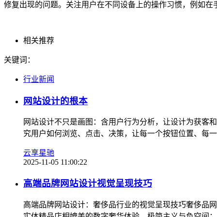
修复出现的问题。关注用户在不同设备上的操作习惯，例如在
相关推荐
关键词：
行业新闻
网站设计的根本
网站设计不只是画图：含用户行为分析，让设计为获客和留
究用户如何浏览、点击、决策，让每一个按钮位置、每一段文
云享星驰
2025-11-05 11:00:22
高端品牌网站设计视觉呈现技巧
高端品牌网站设计：奢侈品行业的视觉呈现技巧奢侈品网
实体精品店相媲美的数字奢华体验。极简主义与负空间：少