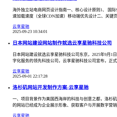
海外独立站电商网页设计指南一、核心设计原则1、 ‌国
速加载速度（全球CDN加速）移动端优先设计二、关键页面设计
云享星驰
2025-09-23 10:34:01
日本网站建设网站制作就选云享星驰科技公司
日本网站建设就选云享星驰科技公司东京，2025年9月
字化服务的领先科技公司，云享星驰科技公司宣布，正式面
云享星驰
2025-09-01 22:17:28
洛杉矶网站开发制作方案-云享星驰
一、项目背景作为美国西海岸的科技与创意之都，洛杉矶
的网站已经成为企业展示形象、获取客户与开展数字营销的
云享星驰