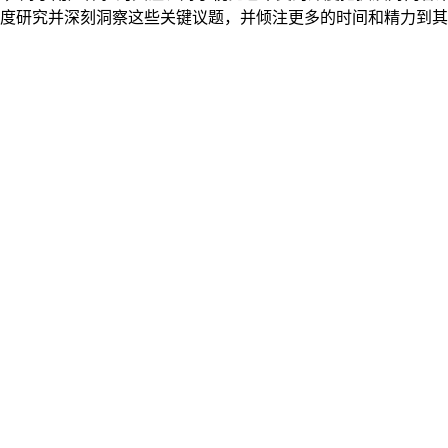
研究并深刻洞察这些关键议题，并倾注更多的时间和精力到其中。对于