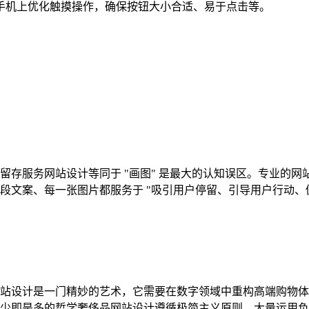
手机上优化触摸操作，确保按钮大小合适、易于点击等。
存服务网站设计等同于 "画图" 是最大的认知误区。专业的网站
案、每一张图片都服务于 "吸引用户停留、引导用户行动、促进用户
站设计是一门精妙的艺术，它需要在数字领域中重构高端购物体
即是多的哲学奢侈品网站设计遵循极简主义原则，大量运用负空间营