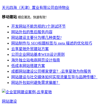
天元四海（天津）置业有限公司自持物业
移动建站
顺应潮流，快速有效！
​开发网站不能忽视的3个测试环节
网站外包的售后服务内容
网站建设主要分为哪几种类型?
网站制作与 SEO标题标签与 meta 描述的优化技巧
云享星驰外贸建站方案
公司企业网站基本WEB设计原则
海外独立站电商网页设计指南
低成本网站搭建方案
成都网站建设公司哪家便宜？-云享星驰为你服务
网站建设与社交媒体如何实现流量互导与品牌传播？
网站外包如何避免需求偏差？
网站建设