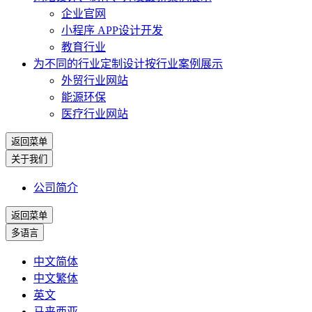
企业官网
小程序 APP设计开发
教育行业
为不同的行业定制设计
按行业案例展示
外贸行业网站
能源环保
医疗行业网站
返回菜单
关于我们
公司简介
返回菜单
多语言
中文简体
中文繁体
英文
马来西亚