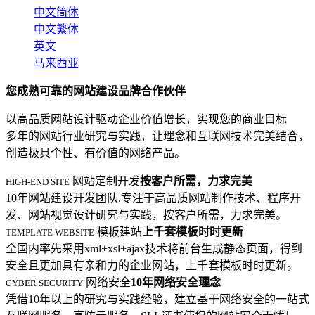
中文简体
中文繁体
英文
马来西亚
您成熟可靠的网站建设品牌合作伙伴
以高品质网站设计驱动企业价值增长，实现您的商业目标
多年的网站行业研究与实践，让理念和互联网技术完美结合，
创造极具个性、有价值的网络产品。
网站定制开发
按客户所需，力求完美
HIGH-END SITE
10年网站建设开发团队,专注于高品质网站制作技术、程序开
发、网站视觉设计研究与实践，按客户所需，力求完美。
模板建站
上千套模板时时更新
TEMPLATE WEBSITE
全国内率先采用xml+xsl+ajax技术将前台生成静态页面，得到
安全且更加具有亲和力的企业网站，上千套模板时时更新。
网络安全
10年网络安全理念
CYBER SECURITY
凭借10年以上的研究与实践经验，建立基于网络安全的一站式