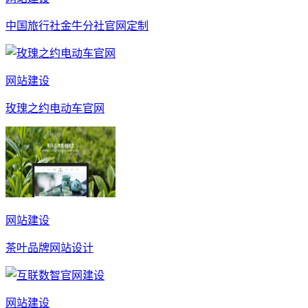
中国旅行社金牛分社官网定制
网站建设
玫瑰之约电动车官网
网站建设
茶叶品牌网站设计
网站建设