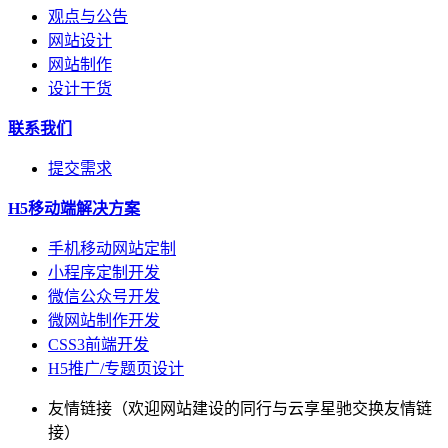
观点与公告
网站设计
网站制作
设计干货
联系我们
提交需求
H5移动端解决方案
手机移动网站定制
小程序定制开发
微信公众号开发
微网站制作开发
CSS3前端开发
H5推广/专题页设计
友情链接（欢迎网站建设的同行与云享星驰交换友情链
接）