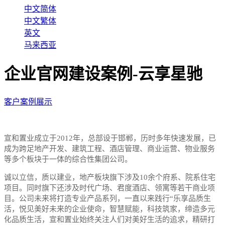
中文简体
中文繁体
英文
马来西亚
企业官网建设案例-云享星驰
客户案例展示
宣和置业成立于2012年，总部设于邯郸，历时多年快速发展，已
成为跨足地产开发、建筑工程、酒店管理、商业运营、物业服务
等多个板块于一体的综合性集团公司。
诚以立信，质以建业，地产板块旗下涉及10余个府系、院系住宅
项目。同时旗下还涉及时代广场、君度酒店、领寓等若干商业项
目。公司未来将打造专业产品系列，一直以来践行“乐享品质生
活，悦见美好未来的企业使命，智慧赋能，科技筑家，缔造多元
化品质生活，宣和置业始终关注人们对美好生活的追求，精研打