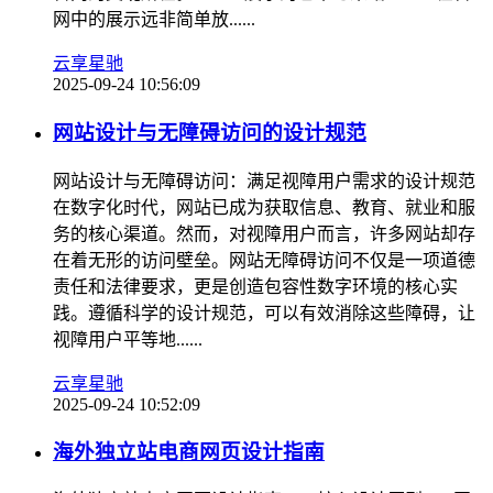
网中的展示远非简单放......
云享星驰
2025-09-24 10:56:09
网站设计与无障碍访问的设计规范
网站设计与无障碍访问：满足视障用户需求的设计规范
在数字化时代，网站已成为获取信息、教育、就业和服
务的核心渠道。然而，对视障用户而言，许多网站却存
在着无形的访问壁垒。网站无障碍访问不仅是一项道德
责任和法律要求，更是创造包容性数字环境的核心实
践。遵循科学的设计规范，可以有效消除这些障碍，让
视障用户平等地......
云享星驰
2025-09-24 10:52:09
海外独立站电商网页设计指南