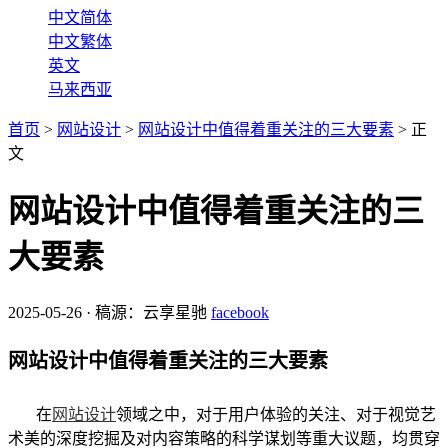
中文简体
中文繁体
英文
马来西亚
首页
>
网站设计
>
网站设计中值得着重关注的三大要素
>
正
文
网站设计中值得着重关注的三
大要素
2025-05-26
·
稿源：云享星驰
facebook
网站设计中值得着重关注的三大要素
在
网站设计
领域之中，对于用户体验的关注、对于视觉艺
术美的深度挖掘及对内容策略的科学谋划等重大议题，均贯穿