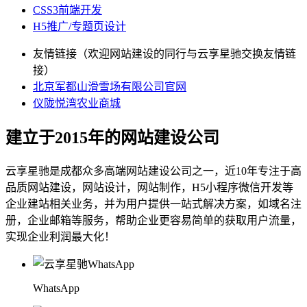
CSS3前端开发
H5推广/专题页设计
友情链接（欢迎网站建设的同行与云享星驰交换友情链
接）
北京军都山滑雪场有限公司官网
仪陇悦湾农业商城
建立于2015年的网站建设公司
云享星驰是成都众多高端网站建设公司之一，近10年专注于高
品质网站建设，网站设计，网站制作，H5小程序微信开发等
企业建站相关业务，并为用户提供一站式解决方案，如域名注
册，企业邮箱等服务，帮助企业更容易简单的获取用户流量，
实现企业利润最大化！
WhatsApp