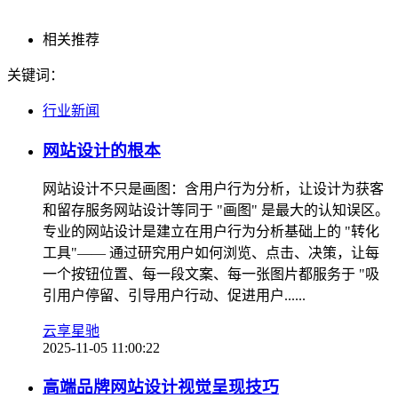
相关推荐
关键词：
行业新闻
网站设计的根本
网站设计不只是画图：含用户行为分析，让设计为获客
和留存服务网站设计等同于 "画图" 是最大的认知误区。
专业的网站设计是建立在用户行为分析基础上的 "转化
工具"—— 通过研究用户如何浏览、点击、决策，让每
一个按钮位置、每一段文案、每一张图片都服务于 "吸
引用户停留、引导用户行动、促进用户......
云享星驰
2025-11-05 11:00:22
高端品牌网站设计视觉呈现技巧