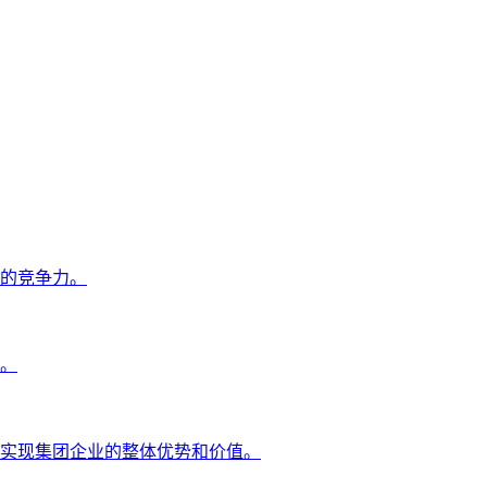
的竞争力。
。
实现集团企业的整体优势和价值。