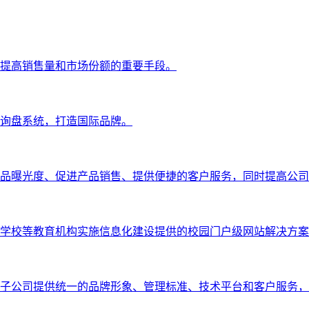
提高销售量和市场份额的重要手段。
、询盘系统，打造国际品牌。
品曝光度、促进产品销售、提供便捷的客户服务，同时提高公司
学校等教育机构实施信息化建设提供的校园门户级网站解决方案
子公司提供统一的品牌形象、管理标准、技术平台和客户服务，