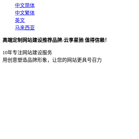
中文简体
中文繁体
英文
马来西亚
高端定制网站建设推荐品牌-云享星驰 值得信赖！
10年专注网站建设服务
用创意塑造品牌形象，让您的网站更具号召力