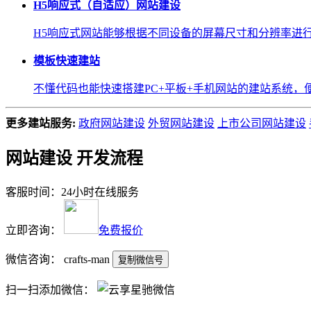
H5响应式（自适应）网站建设
H5响应式网站能够根据不同设备的屏幕尺寸和分辨率进
模板快速建站
不懂代码也能快速搭建PC+平板+手机网站的建站系统
更多建站服务:
政府网站建设
外贸网站建设
上市公司网站建设
网站建设 开发流程
客服时间：24小时在线服务
立即咨询：
免费报价
微信咨询：
crafts-man
复制微信号
扫一扫添加微信：