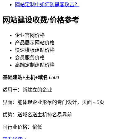
网站定制中如何防黑客攻击？
网站建设收费/价格参考
企业官网价格
产品展示网站价格
快速模板建站价格
会员服务价格
高端定制建站价格
基础建站+主机+域名
6500
适用于：新建立的企业
界面：能体现企业形象的专门设计，页面﹤5页
优势：送域名送主机排名易靠前
同行业价格：偏低