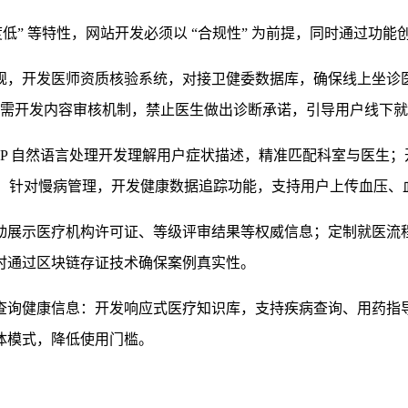
” 等特性，网站开发必须以 “合规性” 为前提，同时通过
功能
规，开发
医师资质核验系统
，对接卫健委数据库，确保线上坐诊
块需开发
内容审核机制
，禁止医生做出诊断承诺，引导用户线下就
LP 自然语言处理开发
理解用户症状描述，精准匹配科室与医生；
；针对慢病管理，开发
健康数据追踪功能
，支持用户上传血压、
动展示医疗机构许可证、等级评审结果等权威信息；定制
就医流
时通过
区块链存证技术
确保案例真实性。
查询健康信息：开发响应式医疗知识库，支持疾病查询、用药指
体模式
，降低使用门槛。