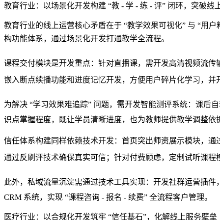
教育行业：以场景化开发构建 “教 - 学 - 练 - 评” 闭环，突破
教育行业的线上运营核心矛盾在于 “教学效果可视化” 与 “
构功能体系，通过
场景化开发
打通教学全流程。
课程交付模块是开发重点：针对直播课，需开发
高清视频流传
嵌入
断点续播功能
和
进度记忆开发
，方便用户碎片化学习，并
为解决 “学习效果难追踪” 问题，需开发
智能测评系统
：课后自
识点掌握程度，既让学员清晰进度，也为教师提供教学调整依
信任体系构建同样依赖技术开发：首页突出
师资展示模块
，通
通过
反刷评技术
确保真实可信；针对付费顾虑，定制
试听课程
此外，
私域流量沉淀
需通过技术工具实现：开发
社群运营插件
CRM 系统，实现 “课程咨询 - 报名 - 续费” 全流程客户管理。
医疗行业：以合规化开发筑牢 “信任基石”，化解线上服务壁垒