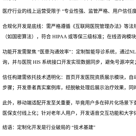
医疗行业的线上运营受限于 “专业性强、监管严格、用户信任度低
合规化开发是底线：需严格遵循《互联网医院管理办法》等法
（如国密算法），符合 HIPAA 或等保三级标准；在线咨询模
功能开发需聚焦 “医患沟通效率”：定制
智能导诊系统
，通过
N
询，并与医院 HIS 系统
接口开发
实现数据同步，避免号源冲突
信任构建需依托技术透明化：首页开发
医院资质展示模块
，自
步骤；开发
患者真实案例库
，经脱敏处理后展示治疗效果，同
此外，
移动端适配开发
至关重要，毕竟用户多在碎片化场景下
医保支付线上化；针对老年人用户，开发
语音交互功能
和
大字
结语：定制化开发是行业破局的 “技术基建”