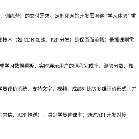
、训练营）的交付需求。定制化网站开发需围绕 “学习体验” 重
化技术
（如 CDN 加速、P2P 分发）确保画面流畅；录播课则需
成
学习数据看板
，实时展示用户的课程完成率、测验分数、知
学员评价系统
，支持文字、视频、成绩对比等多维评价形式，并
站内信、APP 推送），减少学员逃课率；通过
API 开发
对接