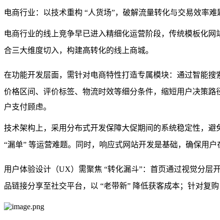
电商行业：以技术重构 “人货场”，破解流量转化与交易效率难
电商行业的线上竞争早已进入精细化运营阶段，传统模板化网站
合
三大维度切入，构建高转化的线上商城。
在
功能开发
层面，需针对电商特性打造专属模块：通过
智能搜
价格区间、评价标签、物流时效等细分条件，缩短用户决策路
户支付顾虑。
技术架构上，采用
分布式开发
保障大促期间的系统稳定性，避
“漏单” 等运营难题。同时，
响应式网站开发
是基础，确保用户在
用户体验设计（UX）需聚焦 “转化漏斗”：首页通过
视觉分层
品链接分享至社交平台，以 “老带新” 降低获客成本；针对复