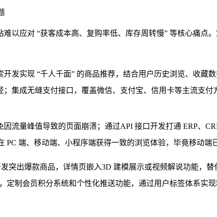
题
难以应对 “获客成本高、复购率低、库存周转慢” 等核心痛点
索开发
实现 “千人千面” 的商品推荐，结合用户历史浏览、收藏
径；集成
无缝支付接口
，覆盖微信、支付宝、信用卡等主流支付
免因流量峰值导致的页面崩溃；通过
API 接口开发
打通 ERP、
 PC 端、移动端、小程序端获得一致的浏览体验，毕竟移动端已占
开发
突出爆款商品，详情页嵌入
3D 建模展示
或
视频解说功能
，替
购，定制
会员积分系统
和
个性化推送功能
，通过用户标签体系实现