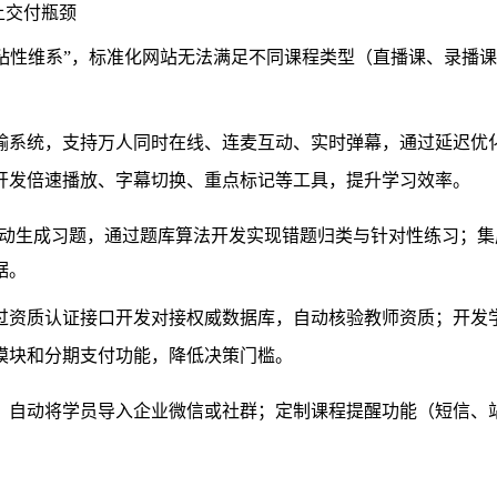
线上交付瓶颈
用户粘性维系”，标准化网站无法满足不同课程类型（直播课、录播课
输系统
，支持万人同时在线、连麦互动、实时弹幕，通过
延迟优
开发
倍速播放、字幕切换、重点标记
等工具，提升学习效率。
动生成习题，通过
题库算法开发
实现错题归类与针对性练习；集
据。
过
资质认证接口开发
对接权威数据库，自动核验教师资质；开发
模块
和
分期支付功能
，降低决策门槛。
，自动将学员导入企业微信或社群；定制
课程提醒功能
（短信、